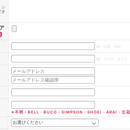
、シ
でき
ア
須
例：山田 太郎
例：ヤマダ タロウ
※不明・BELL・BUCO・SIMPSON・SHOEI・ARAI・立花..