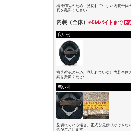
構造確認のため、見切れていない内装全体
真を撮影ください
内装（全体）
※5Mバイトまで
必
良い例
構造確認のため、見切れていない内装全体
真を撮影ください
悪い例
見切れている場合、正式な見積りができな
合がございます