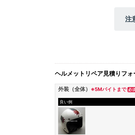
注
ヘルメットリペア見積りフォ
外装（全体）
※5Mバイトまで
必
良い例